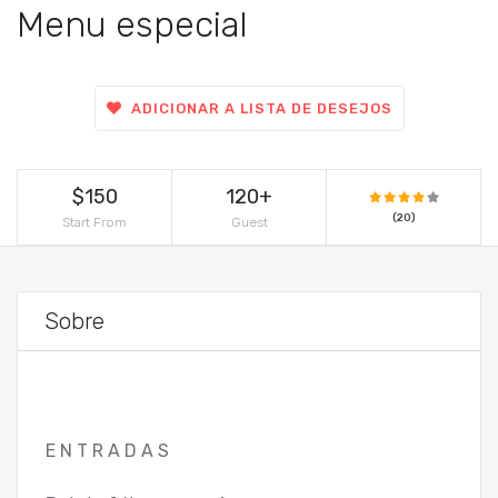
Menu especial
ADICIONAR A LISTA DE DESEJOS
$150
120+
(20)
Start From
Guest
Sobre
E N T R A D A S