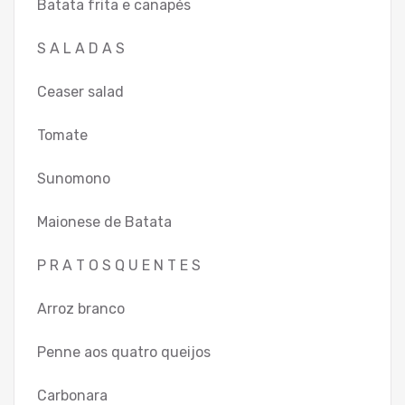
Batata frita e canapés
S A L A D A S
Ceaser salad
Tomate
Sunomono
Maionese de Batata
P R A T O S Q U E N T E S
Arroz branco
Penne aos quatro queijos
Carbonara