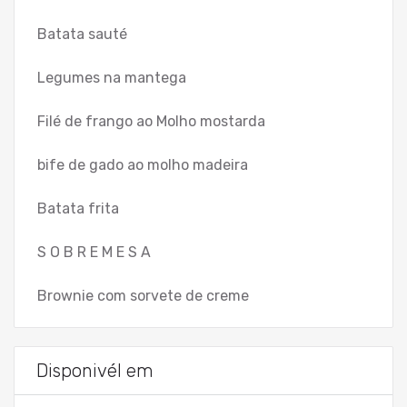
Batata sauté
Legumes na mantega
Filé de frango ao Molho mostarda
bife de gado ao molho madeira
Batata frita
S O B R E M E S A
Brownie com sorvete de creme
Disponivél em